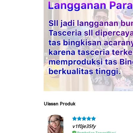
Ulasan Produk
v1f0je35fy
Pembelian Terverifikasi