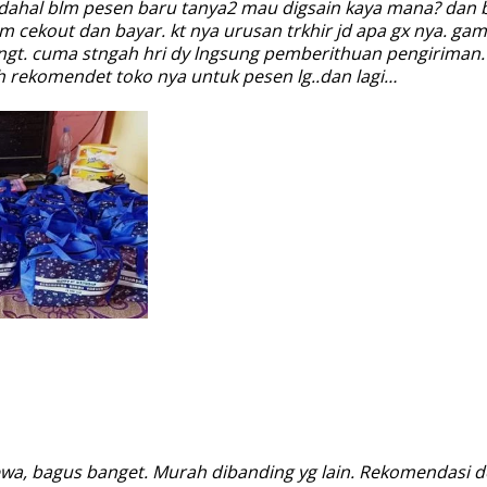
dahal blm pesen baru tanya2 mau digsain kaya mana? dan bla
 cekout dan bayar. kt nya urusan trkhir jd apa gx nya. ga
bngt. cuma stngah hri dy lngsung pemberithuan pengiriman.
sih rekomendet toko nya untuk pesen lg..dan lagi…
wa, bagus banget. Murah dibanding yg lain. Rekomendasi de