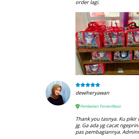
order lagi.
dewiheryawan
Pembelian Terverifikasi
Thank you tasnya. Ku pikir
jg. Ga ada yg cacat ngepri
pas pembagiannya. Adminn