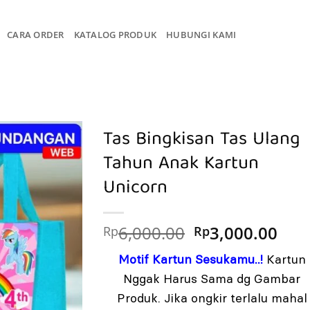
CARA ORDER
KATALOG PRODUK
HUBUNGI KAMI
Tas Bingkisan Tas Ulang
Tahun Anak Kartun
Unicorn
Harga
Har
6,000.00
3,000.00
Rp
Rp
aslinya
saa
Motif Kartun Sesukamu..!
Kartun
adalah:
ini
Rp6,000.00.
ada
Nggak Harus Sama dg Gambar
Rp3
Produk. Jika ongkir terlalu mahal