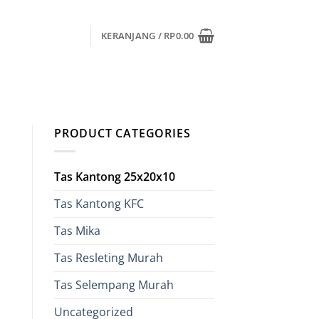
KERANJANG /
RP
0.00
PRODUCT CATEGORIES
Tas Kantong 25x20x10
Tas Kantong KFC
Tas Mika
ga
t
Tas Resleting Murah
Tas Selempang Murah
lah:
,000.00.
Uncategorized