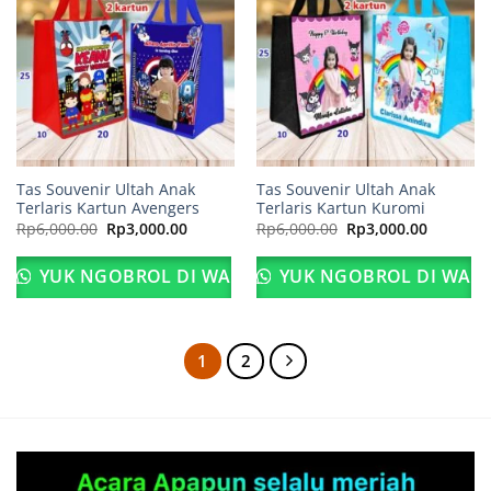
Tas Souvenir Ultah Anak
Tas Souvenir Ultah Anak
Terlaris Kartun Avengers
Terlaris Kartun Kuromi
Harga
Harga
Harga
Harga
Rp
6,000.00
Rp
3,000.00
Rp
6,000.00
Rp
3,000.00
aslinya
saat
aslinya
saat
adalah:
ini
adalah:
ini
Rp6,000.00.
adalah:
Rp6,000.00.
adalah:
YUK NGOBROL DI WA
YUK NGOBROL DI WA
Rp3,000.00.
Rp3,000.
1
2