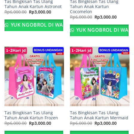
Tas Bingkisan Tas Ulang
Tas Bingkisan Tas Ulang
Tahun Anak Kartun Astronot
Tahun Anak Kartun
Cocomelon
Harga
Harga
Rp
6,000.00
Rp
3,000.00
aslinya
saat
Harga
Harga
Rp
6,000.00
Rp
3,000.00
adalah:
ini
aslinya
saat
Rp6,000.00.
adalah:
adalah:
ini
YUK NGOBROL DI WA
Rp3,000.00.
Rp6,000.00.
adalah:
YUK NGOBROL DI WA
Rp3,000.
Tas Bingkisan Tas Ulang
Tas Bingkisan Tas Ulang
Tahun Anak Kartun Frozen
Tahun Anak Kartun Mermaid
Harga
Harga
Harga
Harga
Rp
6,000.00
Rp
3,000.00
Rp
6,000.00
Rp
3,000.00
aslinya
saat
aslinya
saat
adalah:
ini
adalah:
ini