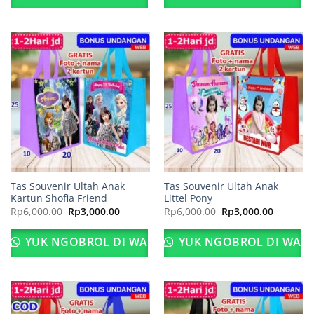
Tas Souvenir Ultah Anak
Tas Souvenir Ultah Anak
Kartun Shofia Friend
Littel Pony
Harga
Harga
Harga
Harga
Rp
6,000.00
Rp
3,000.00
Rp
6,000.00
Rp
3,000.00
aslinya
saat
aslinya
saat
adalah:
ini
adalah:
ini
Rp6,000.00.
adalah:
Rp6,000.00.
adalah:
YUK NGOBROL DI WA
YUK NGOBROL DI WA
Rp3,000.00.
Rp3,000.