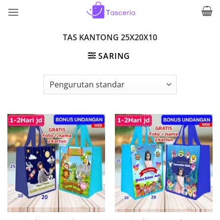
Skip
to
content
TAS KANTONG 25X20X10
SARING