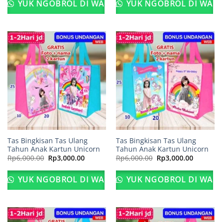
Rp6,000.00.
adalah:
Rp6,000.00.
adalah:
YUK NGOBROL DI WA
YUK NGOBROL DI WA
Rp3,000.00.
Rp3,000.
Tas Bingkisan Tas Ulang
Tas Bingkisan Tas Ulang
Tahun Anak Kartun Unicorn
Tahun Anak Kartun Unicorn
Harga
Harga
Harga
Harga
Rp
6,000.00
Rp
3,000.00
Rp
6,000.00
Rp
3,000.00
aslinya
saat
aslinya
saat
adalah:
ini
adalah:
ini
Rp6,000.00.
adalah:
Rp6,000.00.
adalah:
YUK NGOBROL DI WA
YUK NGOBROL DI WA
Rp3,000.00.
Rp3,000.