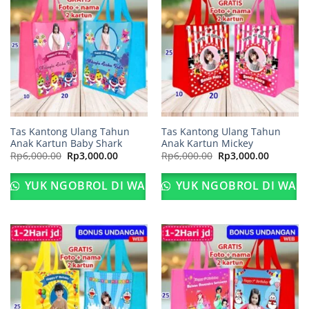
Tas Kantong Ulang Tahun
Tas Kantong Ulang Tahun
Anak Kartun Baby Shark
Anak Kartun Mickey
Harga
Harga
Harga
Harga
Rp
6,000.00
Rp
3,000.00
Rp
6,000.00
Rp
3,000.00
aslinya
saat
aslinya
saat
adalah:
ini
adalah:
ini
Rp6,000.00.
adalah:
Rp6,000.00.
adalah:
YUK NGOBROL DI WA
YUK NGOBROL DI WA
Rp3,000.00.
Rp3,000.