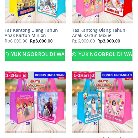
Tas Kantong Ulang Tahun
Tas Kantong Ulang Tahun
Anak Kartun Minion
Anak Kartun Mixue
Harga
Harga
Harga
Harga
Rp
6,000.00
Rp
3,000.00
Rp
6,000.00
Rp
3,000.00
aslinya
saat
aslinya
saat
adalah:
ini
adalah:
ini
Rp6,000.00.
adalah:
Rp6,000.00.
adalah:
YUK NGOBROL DI WA
YUK NGOBROL DI WA
Rp3,000.00.
Rp3,000.