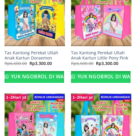
Tas Kantong Perekat Ultah
Tas Kantong Perekat Ultah
Anak Kartun Doraemon
Anak Kartun Little Pony Pink
Harga
Harga
Harga
Harga
Rp
6,600.00
Rp
3,300.00
Rp
6,600.00
Rp
3,300.00
aslinya
saat
aslinya
saat
adalah:
ini
adalah:
ini
Rp6,600.00.
adalah:
Rp6,600.00.
adalah:
YUK NGOBROL DI WA
YUK NGOBROL DI WA
Rp3,300.00.
Rp3,300.