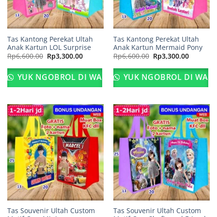
Tas Kantong Perekat Ultah
Tas Kantong Perekat Ultah
Anak Kartun LOL Surprise
Anak Kartun Mermaid Pony
Harga
Harga
Harga
Harga
Rp
6,600.00
Rp
3,300.00
Rp
6,600.00
Rp
3,300.00
aslinya
saat
aslinya
saat
adalah:
ini
adalah:
ini
Rp6,600.00.
adalah:
Rp6,600.00.
adalah:
YUK NGOBROL DI WA
YUK NGOBROL DI WA
Rp3,300.00.
Rp3,300.
Tas Souvenir Ultah Custom
Tas Souvenir Ultah Custom