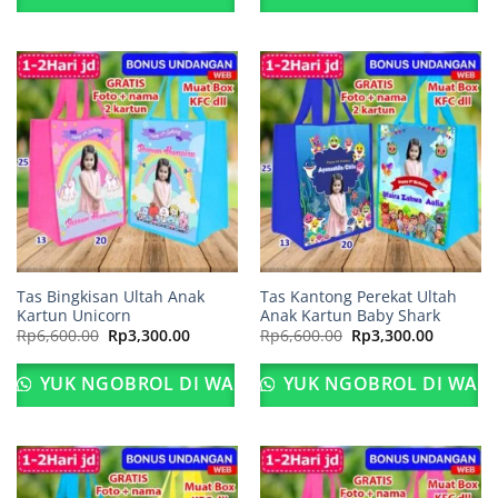
Tas Bingkisan Ultah Anak
Tas Kantong Perekat Ultah
Kartun Unicorn
Anak Kartun Baby Shark
Harga
Harga
Harga
Harga
Rp
6,600.00
Rp
3,300.00
Rp
6,600.00
Rp
3,300.00
aslinya
saat
aslinya
saat
adalah:
ini
adalah:
ini
Rp6,600.00.
adalah:
Rp6,600.00.
adalah:
YUK NGOBROL DI WA
YUK NGOBROL DI WA
Rp3,300.00.
Rp3,300.