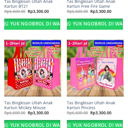
Tas Bingkisan Ultah Anak
Tas Bingkisan Ultah Anak
Kartun BT21
Kartun Free Fire Game
Harga
Harga
Harga
Harga
Rp
6,600.00
Rp
3,300.00
Rp
6,600.00
Rp
3,300.00
aslinya
saat
aslinya
saat
adalah:
ini
adalah:
ini
Rp6,600.00.
adalah:
Rp6,600.00.
adalah:
YUK NGOBROL DI WA
YUK NGOBROL DI WA
Rp3,300.00.
Rp3,300.
Tas Bingkisan Ultah Anak
Tas Bingkisan Ultah Anak
Kartun Mickey Mouse
Kartun Pincess
Harga
Harga
Harga
Harga
Rp
6,600.00
Rp
3,300.00
Rp
6,600.00
Rp
3,300.00
aslinya
saat
aslinya
saat
adalah:
ini
adalah:
ini
Rp6,600.00.
adalah:
Rp6,600.00.
adalah:
YUK NGOBROL DI WA
YUK NGOBROL DI WA
Rp3,300.00.
Rp3,300.