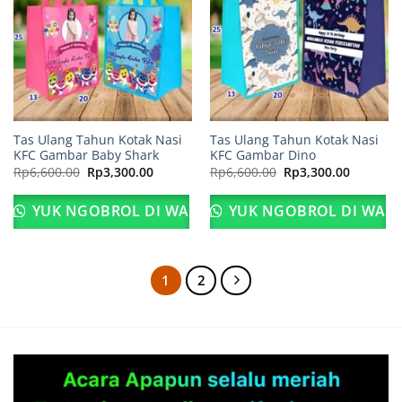
Tas Ulang Tahun Kotak Nasi
Tas Ulang Tahun Kotak Nasi
KFC Gambar Baby Shark
KFC Gambar Dino
Harga
Harga
Harga
Harga
Rp
6,600.00
Rp
3,300.00
Rp
6,600.00
Rp
3,300.00
aslinya
saat
aslinya
saat
adalah:
ini
adalah:
ini
Rp6,600.00.
adalah:
Rp6,600.00.
adalah:
YUK NGOBROL DI WA
YUK NGOBROL DI WA
Rp3,300.00.
Rp3,300.
1
2