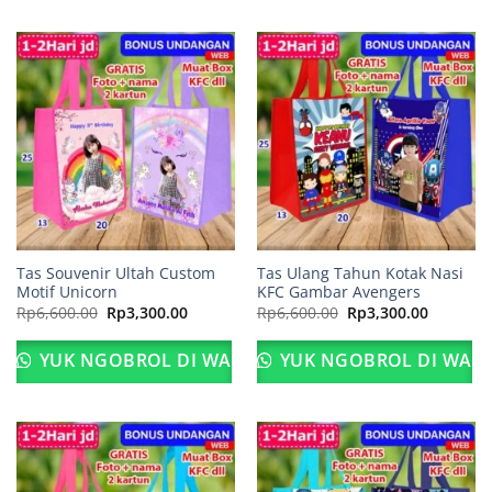
Tas Souvenir Ultah Custom
Tas Ulang Tahun Kotak Nasi
Motif Unicorn
KFC Gambar Avengers
Harga
Harga
Harga
Harga
Rp
6,600.00
Rp
3,300.00
Rp
6,600.00
Rp
3,300.00
aslinya
saat
aslinya
saat
adalah:
ini
adalah:
ini
Rp6,600.00.
adalah:
Rp6,600.00.
adalah:
YUK NGOBROL DI WA
YUK NGOBROL DI WA
Rp3,300.00.
Rp3,300.