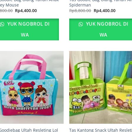
key Mouse
Spiderman
Harga
Harga
Harga
Harga
,800.00
Rp
4,400.00
Rp
8,800.00
Rp
4,400.00
aslinya
saat
aslinya
saat
adalah:
ini
adalah:
ini
Rp8,800.00.
adalah:
Rp8,800.00.
adalah:
YUK NGOBROL DI
YUK NGOBROL DI
Rp4,400.00.
Rp4,400.
WA
WA
Goodiebag Ultah Resleting Lol
Tas Kantong Snack Ultah Reslet