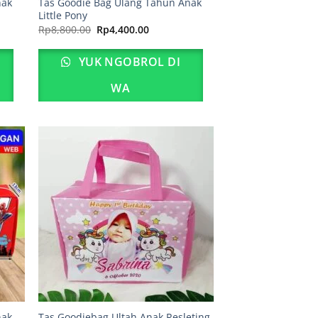
nak
Tas Goodie Bag Ulang Tahun Anak
Little Pony
Harga
Harga
Rp
8,800.00
Rp
4,400.00
aslinya
saat
adalah:
ini
Rp8,800.00.
adalah:
YUK NGOBROL DI
00.
Rp4,400.00.
WA
nak
Tas Goodiebag Ultah Anak Resleting