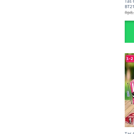
Tas 
BT2
Rp
8
Tas 