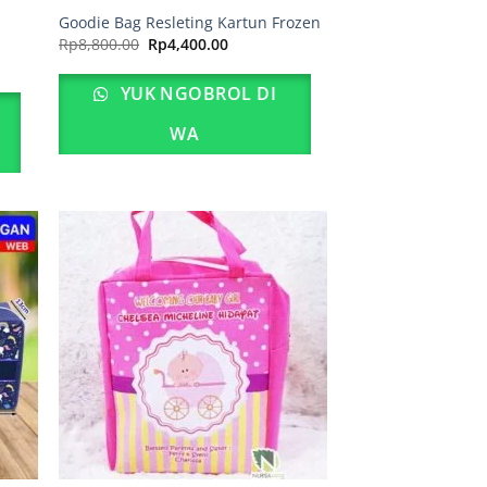
Goodie Bag Resleting Kartun Frozen
Harga
Harga
Rp
8,800.00
Rp
4,400.00
aslinya
saat
adalah:
ini
Rp8,800.00.
adalah:
YUK NGOBROL DI
Rp4,400.00.
00.
WA