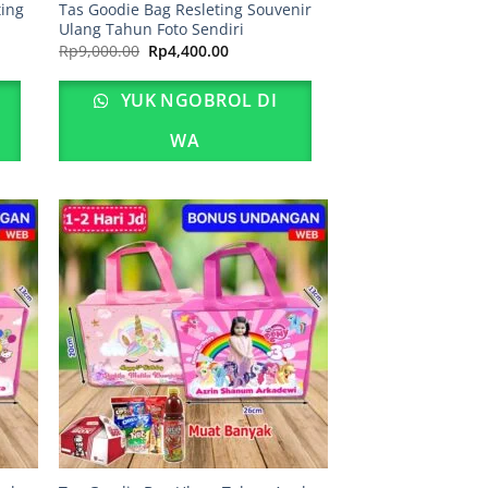
ting
Tas Goodie Bag Resleting Souvenir
Ulang Tahun Foto Sendiri
Harga
Harga
Rp
9,000.00
Rp
4,400.00
aslinya
saat
adalah:
ini
Rp9,000.00.
adalah:
YUK NGOBROL DI
00.
Rp4,400.00.
WA