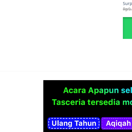
Surp
Rp
9