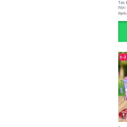
Tas 
Fitri
Rp
9