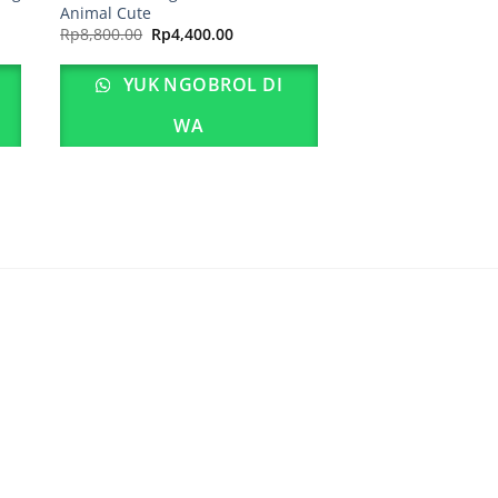
Animal Cute
Harga
Harga
Rp
8,800.00
Rp
4,400.00
aslinya
saat
adalah:
ini
Rp8,800.00.
adalah:
YUK NGOBROL DI
00.
Rp4,400.00.
WA