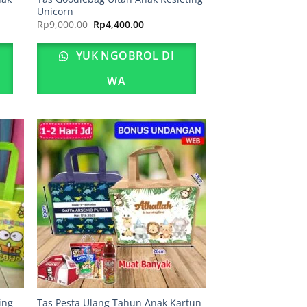
Unicorn
Harga
Harga
Rp
9,000.00
Rp
4,400.00
aslinya
saat
adalah:
ini
Rp9,000.00.
adalah:
YUK NGOBROL DI
00.
Rp4,400.00.
WA
ing
Tas Pesta Ulang Tahun Anak Kartun