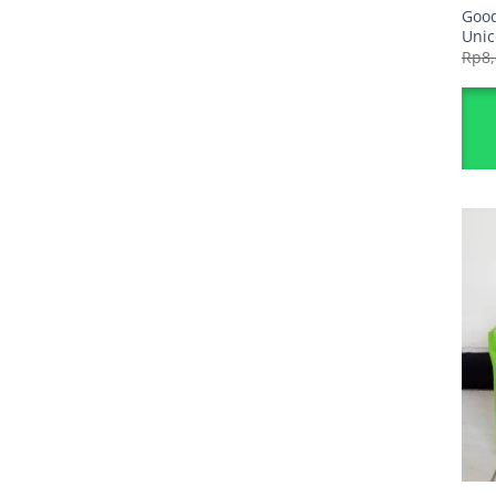
Good
Unic
Rp
8