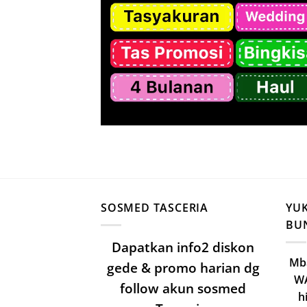
SOSMED TASCERIA
YU
BUN
Dapatkan info2 diskon
Mba
gede & promo harian dg
WA
follow akun sosmed
h