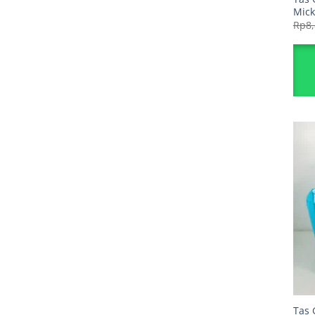
Mic
Rp
8
Tas 