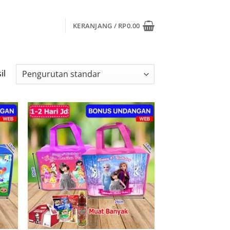
KERANJANG /
RP
0.00
il