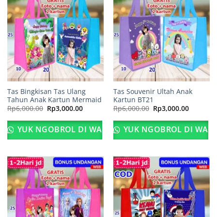
Tas Bingkisan Tas Ulang
Tas Souvenir Ultah Anak
Tahun Anak Kartun Mermaid
Kartun BT21
Harga
Harga
Harga
Harga
Rp
6,000.00
Rp
3,000.00
Rp
6,000.00
Rp
3,000.00
aslinya
saat
aslinya
saat
adalah:
ini
adalah:
ini
Rp6,000.00.
adalah:
Rp6,000.00.
adalah:
YUK NGOBROL DI WA
YUK NGOBROL DI WA
Rp3,000.00.
Rp3,000.