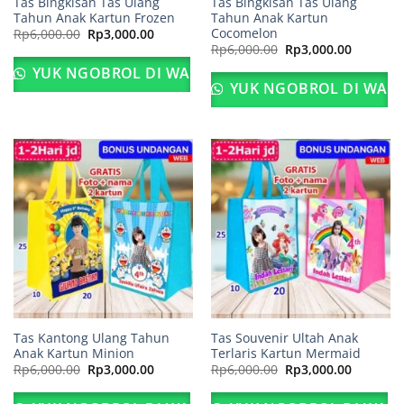
Tas Bingkisan Tas Ulang
Tas Bingkisan Tas Ulang
Tahun Anak Kartun Frozen
Tahun Anak Kartun
Cocomelon
Harga
Harga
Rp
6,000.00
Rp
3,000.00
aslinya
saat
Harga
Harga
Rp
6,000.00
Rp
3,000.00
adalah:
ini
aslinya
saat
Rp6,000.00.
adalah:
adalah:
ini
YUK NGOBROL DI WA
Rp3,000.00.
Rp6,000.00.
adalah:
YUK NGOBROL DI WA
Rp3,000.
Tas Kantong Ulang Tahun
Tas Souvenir Ultah Anak
Anak Kartun Minion
Terlaris Kartun Mermaid
Harga
Harga
Harga
Harga
Rp
6,000.00
Rp
3,000.00
Rp
6,000.00
Rp
3,000.00
aslinya
saat
aslinya
saat
adalah:
ini
adalah:
ini
Rp6,000.00.
adalah:
Rp6,000.00.
adalah: