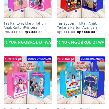
Tas Kantong Ulang Tahun
Tas Souvenir Ultah Anak
Anak KartunPrincess
Terlaris Kartun Avengers
Harga
Harga
Harga
Harga
Rp
6,000.00
Rp
3,000.00
Rp
6,000.00
Rp
3,000.00
aslinya
saat
aslinya
saat
adalah:
ini
adalah:
ini
Rp6,000.00.
adalah:
Rp6,000.00.
adalah:
YUK NGOBROL DI WA
YUK NGOBROL DI WA
Rp3,000.00.
Rp3,000.