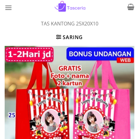
Skip
to
content
TAS KANTONG 25X20X10
SARING