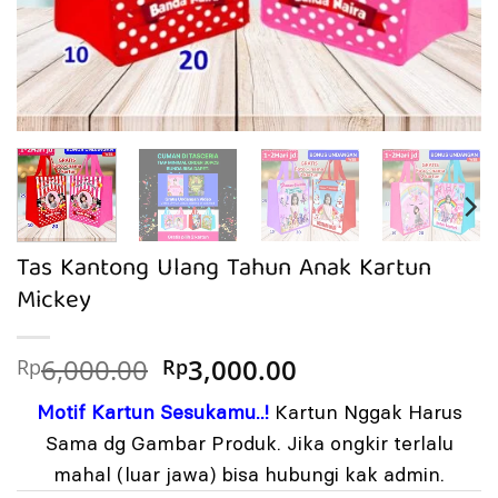
Tas Kantong Ulang Tahun Anak Kartun
Mickey
Harga
Harga
6,000.00
3,000.00
Rp
Rp
aslinya
saat
Motif Kartun Sesukamu..!
Kartun Nggak Harus
adalah:
ini
Rp6,000.00.
adalah:
Sama dg Gambar Produk. Jika ongkir terlalu
Rp3,000.00.
mahal (luar jawa) bisa hubungi kak admin.