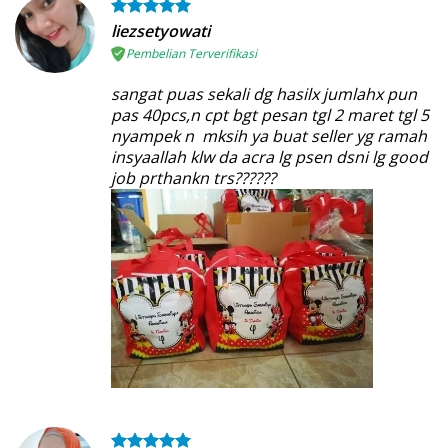
liezsetyowati
Pembelian Terverifikasi
sangat puas sekali dg hasilx jumlahx pun
pas 40pcs,n cpt bgt pesan tgl 2 maret tgl 5
nyampek n mksih ya buat seller yg ramah
insyaallah klw da acra lg psen dsni lg good
job prthankn trs??????