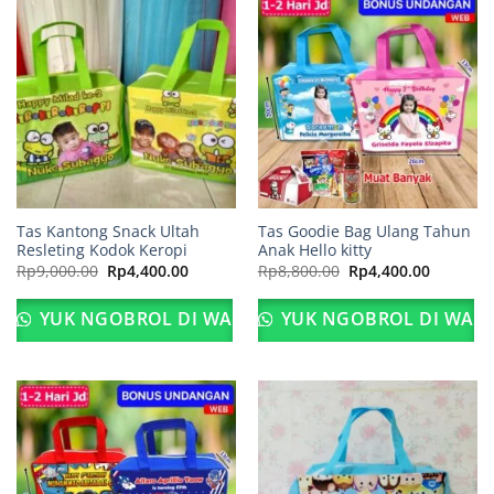
Tas Kantong Snack Ultah
Tas Goodie Bag Ulang Tahun
Resleting Kodok Keropi
Anak Hello kitty
Harga
Harga
Harga
Harga
Rp
9,000.00
Rp
4,400.00
Rp
8,800.00
Rp
4,400.00
aslinya
saat
aslinya
saat
adalah:
ini
adalah:
ini
Rp9,000.00.
adalah:
Rp8,800.00.
adalah:
YUK NGOBROL DI WA
YUK NGOBROL DI WA
Rp4,400.00.
Rp4,400.