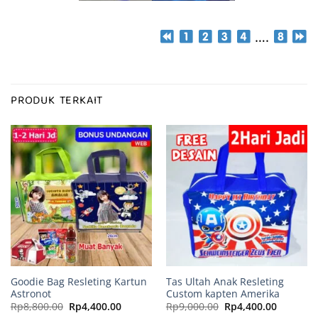
….
PRODUK TERKAIT
Goodie Bag Resleting Kartun
Tas Ultah Anak Resleting
Astronot
Custom kapten Amerika
Harga
Harga
Harga
Harga
Rp
8,800.00
Rp
4,400.00
Rp
9,000.00
Rp
4,400.00
aslinya
saat
aslinya
saat