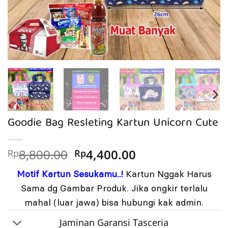
Goodie Bag Resleting Kartun Unicorn Cute
Harga
Harga
8,800.00
4,400.00
Rp
Rp
aslinya
saat
Motif Kartun Sesukamu..!
Kartun Nggak Harus
adalah:
ini
Rp8,800.00.
adalah:
Sama dg Gambar Produk. Jika ongkir terlalu
Rp4,400.00.
mahal (luar jawa) bisa hubungi kak admin.
Jaminan Garansi Tasceria