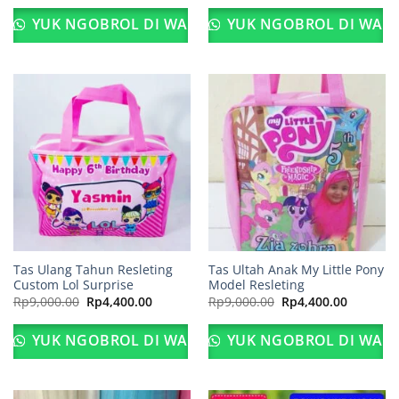
adalah:
ini
adalah:
ini
Rp8,800.00.
adalah:
Rp9,000.00.
adalah:
YUK NGOBROL DI WA
YUK NGOBROL DI WA
Rp4,400.00.
Rp4,400.
Tas Ulang Tahun Resleting
Tas Ultah Anak My Little Pony
Custom Lol Surprise
Model Resleting
Harga
Harga
Harga
Harga
Rp
9,000.00
Rp
4,400.00
Rp
9,000.00
Rp
4,400.00
aslinya
saat
aslinya
saat
adalah:
ini
adalah:
ini
Rp9,000.00.
adalah:
Rp9,000.00.
adalah:
YUK NGOBROL DI WA
YUK NGOBROL DI WA
Rp4,400.00.
Rp4,400.