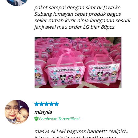
paket sampai dengan slmt dr Jawa ke
Subang lumayan cepat produk bagus
seller ramah kurir ninja langganan sesuai
janji awal mau order LG biar 80pcs
mislylia
Pembelian Terverifikasi
masya ALLAH bagusss bangettt realpict..
isi pas.. seller’a ramah bgttt respon