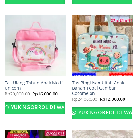
Rp15,000.00.
Rp13,0
Tas Ulang Tahun Anak Motif
Tas Bingkisan Ultah Anak
Unicorn
Bahan Tebal Gambar
Cocomelon
Harga
Harga
Rp
20,000.00
Rp
16,000.00
aslinya
saat
Harga
Harga
Rp
24,000.00
Rp
12,000.00
adalah:
ini
aslinya
saat
Rp20,000.00.
adalah:
adalah:
ini
YUK NGOBROL DI WA
Rp16,000.00.
Rp24,000.00.
adalah
YUK NGOBROL DI WA
Rp12,0