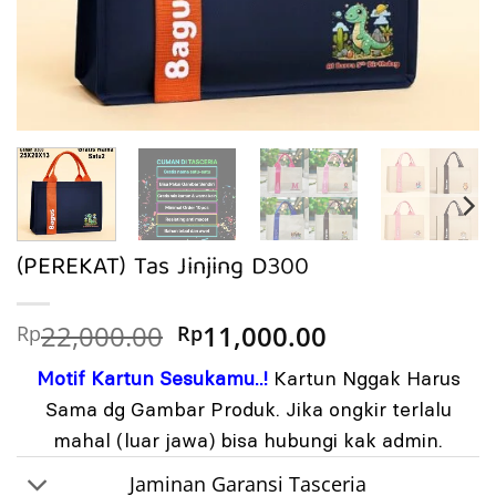
(PEREKAT) Tas Jinjing D300
Harga
Harga
22,000.00
11,000.00
Rp
Rp
aslinya
saat
Motif Kartun Sesukamu..!
Kartun Nggak Harus
adalah:
ini
Rp22,000.00.
adalah:
Sama dg Gambar Produk. Jika ongkir terlalu
Rp11,000.00.
mahal (luar jawa) bisa hubungi kak admin.
Jaminan Garansi Tasceria