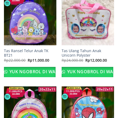
Tas Ransel Telur Anak TK
Tas Ulang Tahun Anak
BT21
Unicorn Polyster
Harga
Harga
Harga
Harga
Rp
22,000.00
Rp
11,000.00
Rp
24,000.00
Rp
12,000.00
aslinya
saat
aslinya
saat
adalah:
ini
adalah:
ini
Rp22,000.00.
adalah:
Rp24,000.00.
adalah
YUK NGOBROL DI WA
YUK NGOBROL DI WA
Rp11,000.00.
Rp12,0