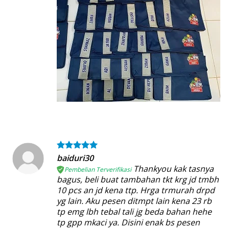
baiduri30
Thankyou kak tasnya
Pembelian Terverifikasi
bagus, beli buat tambahan tkt krg jd tmbh
10 pcs an jd kena ttp. Hrga trmurah drpd
yg lain. Aku pesen ditmpt lain kena 23 rb
tp emg lbh tebal tali jg beda bahan hehe
tp gpp mkaci ya. Disini enak bs pesen