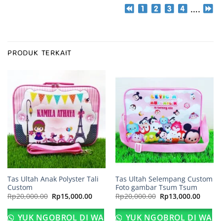
….
PRODUK TERKAIT
Tas Ultah Anak Polyster Tali
Tas Ultah Selempang Custom
Custom
Foto gambar Tsum Tsum
Harga
Harga
Harga
Harga
Rp
20,000.00
Rp
15,000.00
Rp
20,000.00
Rp
13,000.00
aslinya
saat
aslinya
saat
adalah:
ini
adalah:
ini
Rp20,000.00.
adalah:
Rp20,000.00.
adalah
YUK NGOBROL DI WA
YUK NGOBROL DI WA