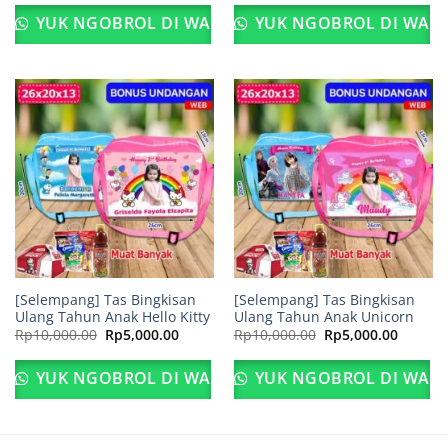
adalah:
ini
adalah:
ini
Rp10,000.00.
adalah:
Rp10,000.00.
adalah:
YUK NGOBROL DI WA
YUK NGOBROL DI WA
Rp5,000.00.
Rp5,000
[Selempang] Tas Bingkisan
[Selempang] Tas Bingkisan
Ulang Tahun Anak Hello Kitty
Ulang Tahun Anak Unicorn
Harga
Harga
Harga
Harga
Rp
10,000.00
Rp
5,000.00
Rp
10,000.00
Rp
5,000.00
aslinya
saat
aslinya
saat
adalah:
ini
adalah:
ini
Rp10,000.00.
adalah:
Rp10,000.00.
adalah:
YUK NGOBROL DI WA
YUK NGOBROL DI WA
Rp5,000.00.
Rp5,000