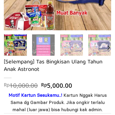
[Selempang] Tas Bingkisan Ulang Tahun
Anak Astronot
Harga
Harga
10,000.00
5,000.00
Rp
Rp
aslinya
saat
Motif Kartun Sesukamu..!
Kartun Nggak Harus
adalah:
ini
Rp10,000.00.
adalah:
Sama dg Gambar Produk. Jika ongkir terlalu
Rp5,000.00.
mahal (luar jawa) bisa hubungi kak admin.