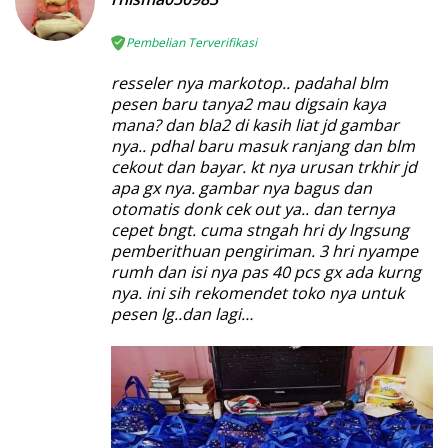
Pembelian Terverifikasi
resseler nya markotop.. padahal blm
pesen baru tanya2 mau digsain kaya
mana? dan bla2 di kasih liat jd gambar
nya.. pdhal baru masuk ranjang dan blm
cekout dan bayar. kt nya urusan trkhir jd
apa gx nya. gambar nya bagus dan
otomatis donk cek out ya.. dan ternya
cepet bngt. cuma stngah hri dy lngsung
pemberithuan pengiriman. 3 hri nyampe
rumh dan isi nya pas 40 pcs gx ada kurng
nya. ini sih rekomendet toko nya untuk
pesen lg..dan lagi…