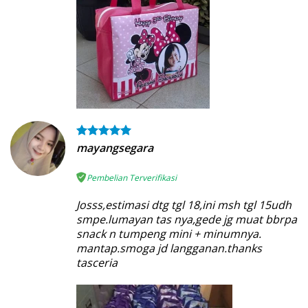
mayangsegara
Pembelian Terverifikasi
Josss,estimasi dtg tgl 18,ini msh tgl 15udh
smpe.lumayan tas nya,gede jg muat bbrpa
snack n tumpeng mini + minumnya.
mantap.smoga jd langganan.thanks
tasceria