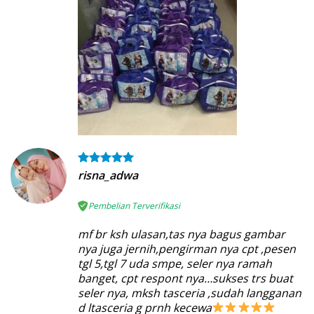
risna_adwa
Pembelian Terverifikasi
mf br ksh ulasan,tas nya bagus gambar
nya juga jernih,pengirman nya cpt ,pesen
tgl 5,tgl 7 uda smpe, seler nya ramah
banget, cpt respont nya…sukses trs buat
seler nya, mksh tasceria ,sudah langganan
d ltasceria g prnh kecewa