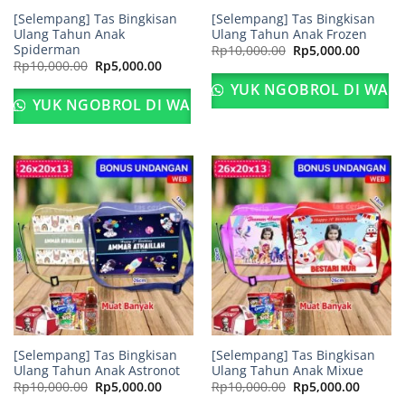
[Selempang] Tas Bingkisan
[Selempang] Tas Bingkisan
Ulang Tahun Anak
Ulang Tahun Anak Frozen
Spiderman
Harga
Harga
Rp
10,000.00
Rp
5,000.00
aslinya
saat
Harga
Harga
Rp
10,000.00
Rp
5,000.00
adalah:
ini
aslinya
saat
Rp10,000.00.
adalah:
adalah:
ini
YUK NGOBROL DI WA
Rp5,000
Rp10,000.00.
adalah:
YUK NGOBROL DI WA
Rp5,000.00.
[Selempang] Tas Bingkisan
[Selempang] Tas Bingkisan
Ulang Tahun Anak Astronot
Ulang Tahun Anak Mixue
Harga
Harga
Harga
Harga
Rp
10,000.00
Rp
5,000.00
Rp
10,000.00
Rp
5,000.00
aslinya
saat
aslinya
saat