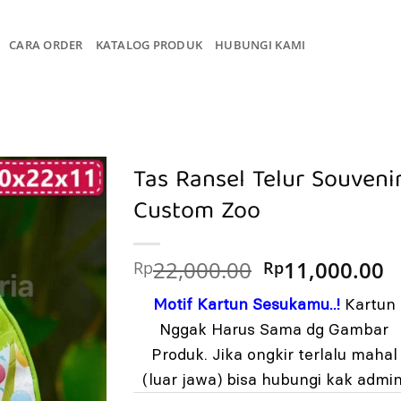
CARA ORDER
KATALOG PRODUK
HUBUNGI KAMI
Tas Ransel Telur Souveni
Custom Zoo
Harga
H
22,000.00
11,000.00
Rp
Rp
aslinya
s
Motif Kartun Sesukamu..!
Kartun
adalah:
in
Rp22,000.00.
a
Nggak Harus Sama dg Gambar
R
Produk. Jika ongkir terlalu mahal
(luar jawa) bisa hubungi kak admin