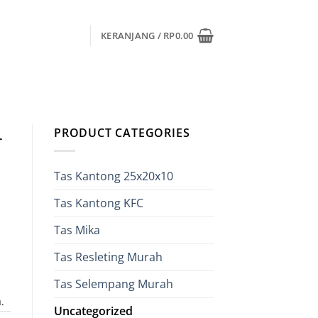
KERANJANG /
RP
0.00
PRODUCT CATEGORIES
r
Tas Kantong 25x20x10
Tas Kantong KFC
arga
aat
Tas Mika
i
Tas Resleting Murah
dalah:
p11,000.00.
Tas Selempang Murah
.
Uncategorized