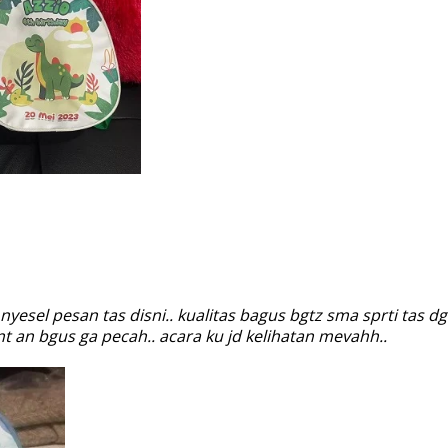
yesel pesan tas disni.. kualitas bagus bgtz sma sprti tas d
t an bgus ga pecah.. acara ku jd kelihatan mevahh..