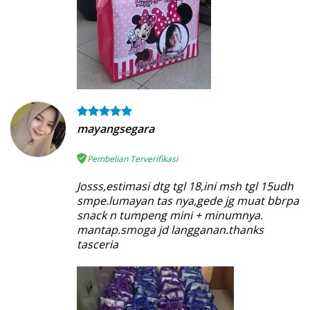
mayangsegara
Pembelian Terverifikasi
Josss,estimasi dtg tgl 18,ini msh tgl 15udh
smpe.lumayan tas nya,gede jg muat bbrpa
snack n tumpeng mini + minumnya.
mantap.smoga jd langganan.thanks
tasceria