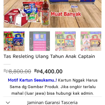
Tas Resleting Ulang Tahun Anak Captain
Harga
Harga
8,800.00
4,400.00
Rp
Rp
aslinya
saat
Motif Kartun Sesukamu..!
Kartun Nggak Harus
adalah:
ini
Rp8,800.00.
adalah:
Sama dg Gambar Produk. Jika ongkir terlalu
Rp4,400.00.
mahal (luar jawa) bisa hubungi kak admin.
Jaminan Garansi Tasceria