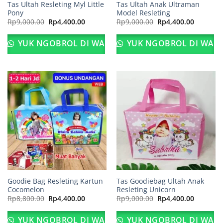
Tas Ultah Resleting Myl Little
Tas Ultah Anak Ultraman
Pony
Model Resleting
Harga
Harga
Harga
Harga
Rp
9,000.00
Rp
4,400.00
Rp
9,000.00
Rp
4,400.00
aslinya
saat
aslinya
saat
adalah:
ini
adalah:
ini
Rp9,000.00.
adalah:
Rp9,000.00.
adalah:
YUK NGOBROL DI WA
YUK NGOBROL DI WA
Rp4,400.00.
Rp4,400.
Goodie Bag Resleting Kartun
Tas Goodiebag Ultah Anak
Cocomelon
Resleting Unicorn
Harga
Harga
Harga
Harga
Rp
8,800.00
Rp
4,400.00
Rp
9,000.00
Rp
4,400.00
aslinya
saat
aslinya
saat
adalah:
ini
adalah:
ini
Rp8,800.00.
adalah:
Rp9,000.00.
adalah:
YUK NGOBROL DI WA
YUK NGOBROL DI WA