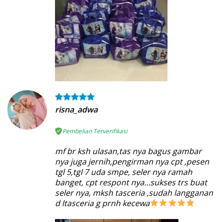
risna_adwa
Pembelian Terverifikasi
mf br ksh ulasan,tas nya bagus gambar
nya juga jernih,pengirman nya cpt ,pesen
tgl 5,tgl 7 uda smpe, seler nya ramah
banget, cpt respont nya…sukses trs buat
seler nya, mksh tasceria ,sudah langganan
d ltasceria g prnh kecewa