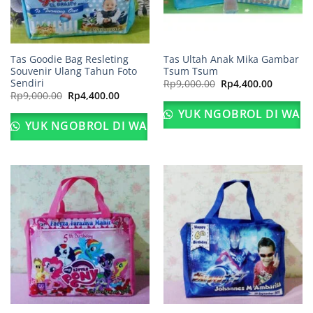
Tas Goodie Bag Resleting
Tas Ultah Anak Mika Gambar
Souvenir Ulang Tahun Foto
Tsum Tsum
Sendiri
Harga
Harga
Rp
9,000.00
Rp
4,400.00
aslinya
saat
Harga
Harga
Rp
9,000.00
Rp
4,400.00
adalah:
ini
aslinya
saat
Rp9,000.00.
adalah:
adalah:
ini
YUK NGOBROL DI WA
Rp4,400.
Rp9,000.00.
adalah:
YUK NGOBROL DI WA
Rp4,400.00.