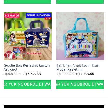
Rp4,400.00.
Rp4,400.
Goodie Bag Resleting Kartun
Tas Ultah Anak Tsum Tsum
Astronot
Model Resleting
Harga
Harga
Harga
Harga
Rp
8,800.00
Rp
4,400.00
Rp
9,000.00
Rp
4,400.00
aslinya
saat
aslinya
saat
adalah:
ini
adalah:
ini
Rp8,800.00.
adalah:
Rp9,000.00.
adalah:
YUK NGOBROL DI WA
YUK NGOBROL DI WA
Rp4,400.00.
Rp4,400.