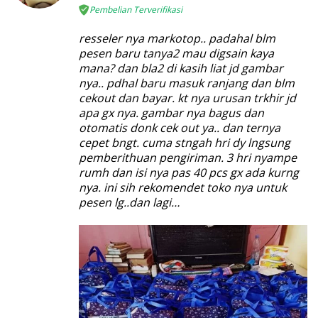
Pembelian Terverifikasi
resseler nya markotop.. padahal blm
pesen baru tanya2 mau digsain kaya
mana? dan bla2 di kasih liat jd gambar
nya.. pdhal baru masuk ranjang dan blm
cekout dan bayar. kt nya urusan trkhir jd
apa gx nya. gambar nya bagus dan
otomatis donk cek out ya.. dan ternya
cepet bngt. cuma stngah hri dy lngsung
pemberithuan pengiriman. 3 hri nyampe
rumh dan isi nya pas 40 pcs gx ada kurng
nya. ini sih rekomendet toko nya untuk
pesen lg..dan lagi…