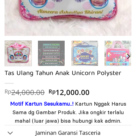
Tas Ulang Tahun Anak Unicorn Polyster
Harga
Harga
24,000.00
12,000.00
Rp
Rp
aslinya
saat
Motif Kartun Sesukamu..!
Kartun Nggak Harus
adalah:
ini
Rp24,000.00.
adalah:
Sama dg Gambar Produk. Jika ongkir terlalu
Rp12,000.00.
mahal (luar jawa) bisa hubungi kak admin.
Jaminan Garansi Tasceria