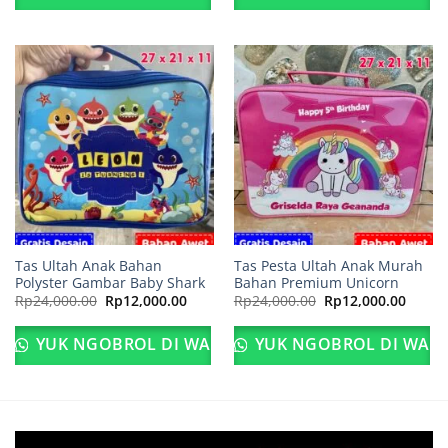
Tas Ultah Anak Bahan
Tas Pesta Ultah Anak Murah
Polyster Gambar Baby Shark
Bahan Premium Unicorn
Harga
Harga
Harga
Harga
Rp
24,000.00
Rp
12,000.00
Rp
24,000.00
Rp
12,000.00
aslinya
saat
aslinya
saat
adalah:
ini
adalah:
ini
Rp24,000.00.
adalah:
Rp24,000.00.
adalah
YUK NGOBROL DI WA
YUK NGOBROL DI WA
Rp12,000.00.
Rp12,0