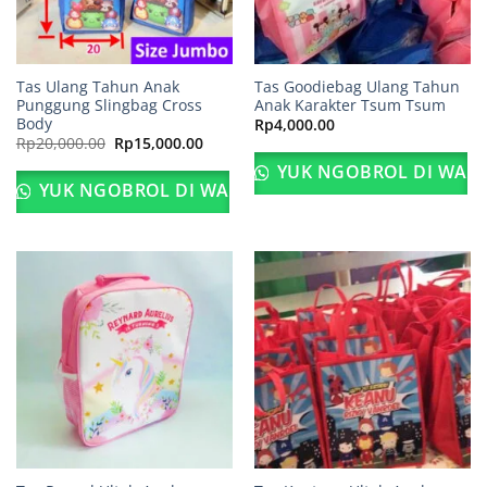
Tas Ulang Tahun Anak
Tas Goodiebag Ulang Tahun
Punggung Slingbag Cross
Anak Karakter Tsum Tsum
Body
Rp
4,000.00
Harga
Harga
Rp
20,000.00
Rp
15,000.00
aslinya
saat
adalah:
ini
YUK NGOBROL DI WA
Rp20,000.00.
adalah:
YUK NGOBROL DI WA
Rp15,000.00.