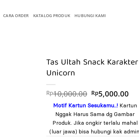
CARA ORDER
KATALOG PRODUK
HUBUNGI KAMI
Tas Ultah Snack Karakter
Unicorn
Harga
Ha
10,000.00
5,000.00
Rp
Rp
aslinya
sa
Motif Kartun Sesukamu..!
Kartun
adalah:
ini
Rp10,000.00.
ad
Nggak Harus Sama dg Gambar
Rp
Produk. Jika ongkir terlalu mahal
(luar jawa) bisa hubungi kak admin