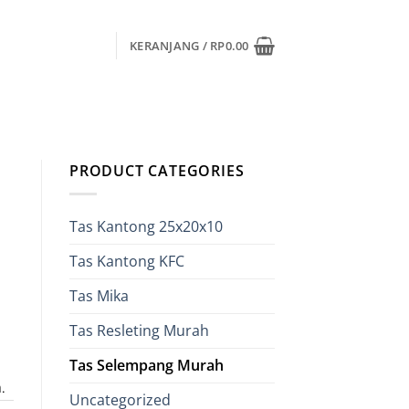
KERANJANG /
RP
0.00
PRODUCT CATEGORIES
Tas Kantong 25x20x10
Tas Kantong KFC
rga
at
Tas Mika
Tas Resleting Murah
alah:
5,000.00.
Tas Selempang Murah
.
Uncategorized