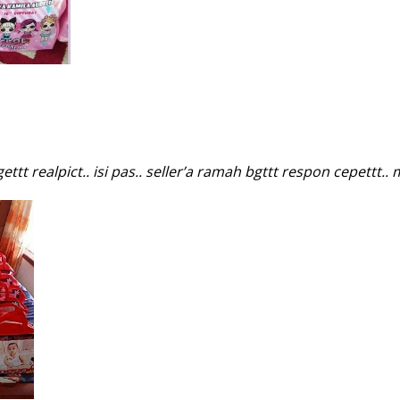
t realpict.. isi pas.. seller’a ramah bgttt respon cepettt..